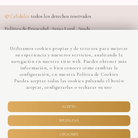
©
Celidulce
todos los derechos reservados
Política de Privacidad
Aviso Legal
Ayuda
Condiciones Compra
Declaración de accesibilidad
Utilizamos cookies propias y de terceros para mejorar
Lumedia - Diseño Web
su experiencia y nuestros servicios, analizando la
navegación en nuestro sitio web. Puedes obtener más
información, o bien conocer cómo cambiar la
PROGRAMA KIT DIGITAL COFINANCIADO
configuración, en nuestra Política de Cookies
POR LOS FONDOS NEXT GENERATION (EU)
Puedes aceptar todas las cookies pulsando el botón
aceptar, configurarlas o rechazar su uso
DEL MECANISMO DE RECUPERACIÓN Y
RESILENCIA
ACEPTO
RECHAZAR
OPCIONES