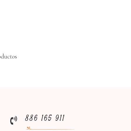
oductos
886 165 911