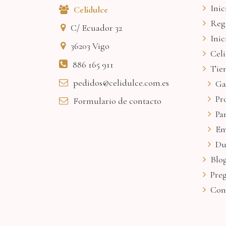
Inic
Celidulce
Reg
C/ Ecuador 32
Inic
36203
Vigo
Cel
886 165 911
Tie
pedidos@celidulce.com.es
Ga
Pr
Formulario de contacto
Pa
Em
Du
Blo
Pre
Con