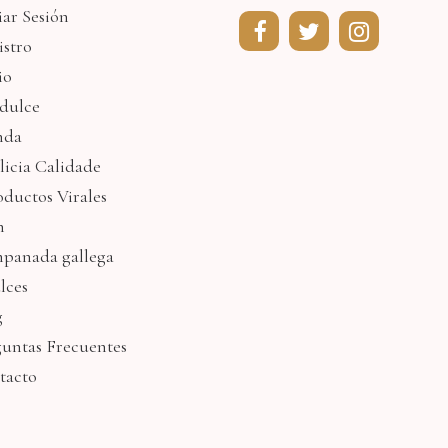
iar Sesión
istro
io
idulce
nda
licia Calidade
oductos Virales
n
panada gallega
lces
g
guntas Frecuentes
tacto