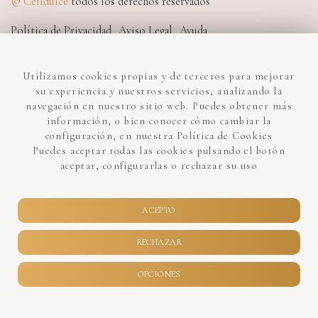
©
Celidulce
todos los derechos reservados
Política de Privacidad
Aviso Legal
Ayuda
Condiciones Compra
Declaración de accesibilidad
Utilizamos cookies propias y de terceros para mejorar
Lumedia - Diseño Web
su experiencia y nuestros servicios, analizando la
navegación en nuestro sitio web. Puedes obtener más
información, o bien conocer cómo cambiar la
PROGRAMA KIT DIGITAL COFINANCIADO
configuración, en nuestra Política de Cookies
POR LOS FONDOS NEXT GENERATION (EU)
Puedes aceptar todas las cookies pulsando el botón
aceptar, configurarlas o rechazar su uso
DEL MECANISMO DE RECUPERACIÓN Y
RESILENCIA
ACEPTO
RECHAZAR
OPCIONES